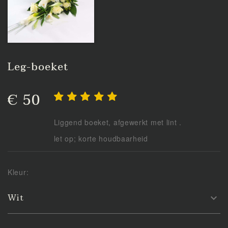
Leg-boeket
€ 50
Liggend boeket, afgewerkt met lint .
let op; korte houdbaarheid
Kleur:
Wit