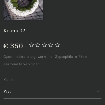
Krans 02
€ 350
Open moskrans afgewerkt met Gypsophila ø 75cm
Jaarrond te verkrijgen
Kleur:
Wit