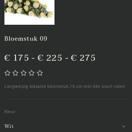
Bloemstuk 09
€ 175 - € 225 - € 275
Langwerpig klassiek bloemstuk.75 cm met één soort rozen
.
Kleur:
Wit