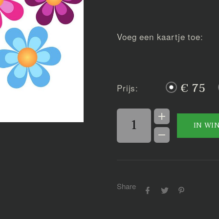
Voeg een kaartje toe:
€ 75
Prijs:
IN WI
Share