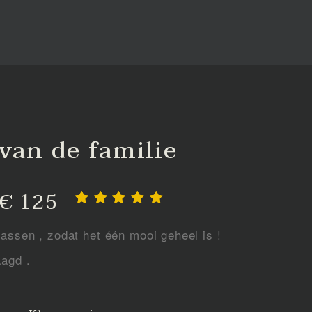
van de familie
 € 125
assen , zodat het één mooi geheel is !
aagd .