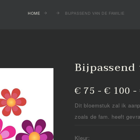
HOME
BIJPASSEND VAN DE FAMILIE
Bijpassend 
€ 75 - € 100 -
Dit bloemstuk zal ik aanp
zoals de fam. heeft gevr
Kleur: